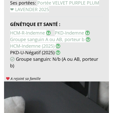
Ses portées:
Portée VELVET PURPLE PLUM
❤ LAVENDER 2025
GÉNÉTIQUE ET SANTÉ :
HCM-R-Indemne
PKD-Indemne
Groupe sanguin A ou AB, porteur b
HCM-Indemne (2025)
PKD-U-Négatif (2025)
Groupe sanguin: N/b (A ou AB, porteur
b)
A rejoint sa famille