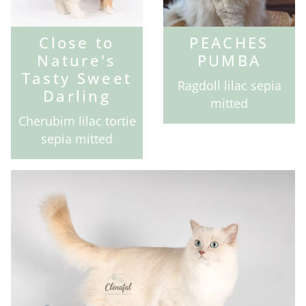
Close to
PEACHES
Nature's
PUMBA
Tasty Sweet
Ragdoll lilac sepia
Darling
mitted
Cherubim lilac tortie
sepia mitted