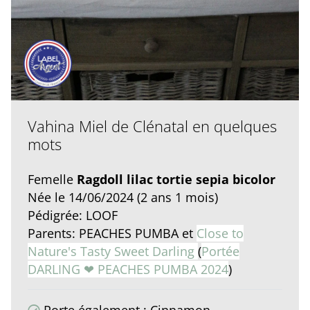
Vahina Miel de Clénatal en quelques
mots
Femelle
Ragdoll lilac tortie sepia bicolor
Née le 14/06/2024 (2 ans 1 mois)
Pédigrée: LOOF
Parents: PEACHES PUMBA et
Close to
Nature's Tasty Sweet Darling
(
Portée
DARLING ❤ PEACHES PUMBA 2024
)