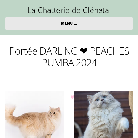
La Chatterie de Clénatal
MENU
Portée DARLING ❤ PEACHES
PUMBA 2024
♥
♥
♥
♥
♥
♥
♥