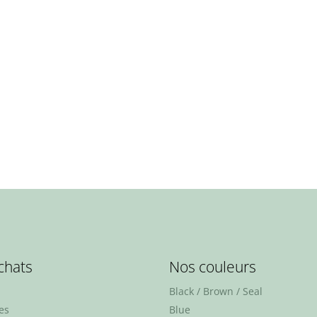
chats
Nos couleurs
Black / Brown / Seal
es
Blue