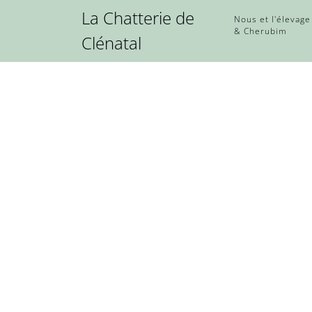
La Chatterie de
Nous et l'élevage
& Cherubim
Clénatal