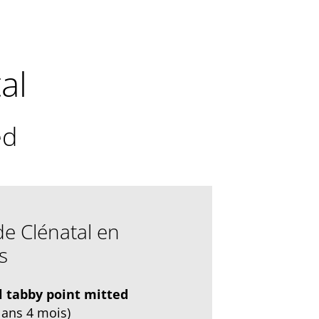
al
ed
e Clénatal en
s
l tabby point mitted
 ans 4 mois)