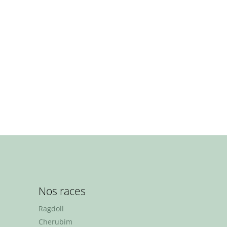
Nos races
Ragdoll
Cherubim