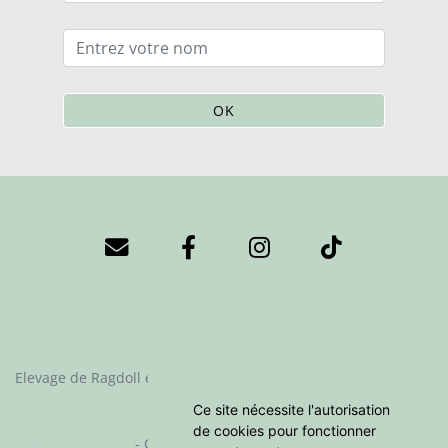
OK
Elevage de Ragdoll et Cherubim depuis 2023 situé en Essonne
Ce site nécessite l'autorisation
Fiche race Cherubim
de cookies pour fonctionner
Mentions légales
- Copyright© La Chatterie de Clénatal 2026 -