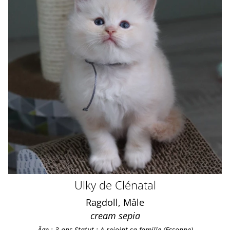
Ulky de Clénatal
Ragdoll, Mâle
cream sepia
Âge : 3 ans
Statut : A rejoint sa famille (Essonne)